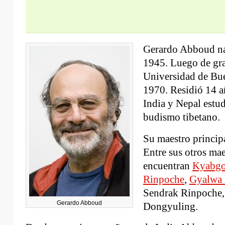
Gerardo Abboud na
1945. Luego de gra
Universidad de Bue
1970. Residió 14 a
India y Nepal estu
budismo tibetano.
Su maestro princip
Entre sus otros mae
encuentran
Kyabgo
Rinpoche
,
Gyalwa
Sendrak Rinpoche,
Gerardo Abboud
Dongyuling.