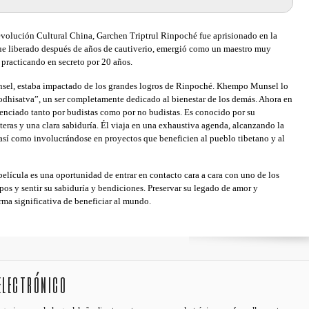
evolución Cultural China, Garchen Triptrul Rinpoché fue aprisionado en la
fue liberado después de años de cautiverio, emergió como un maestro muy
practicando en secreto por 20 años.
sel, estaba impactado de los grandes logros de Rinpoché. Khempo Munsel lo
hisatva”, un ser completamente dedicado al bienestar de los demás. Ahora en
renciado tanto por budistas como por no budistas. Es conocido por su
teras y una clara sabiduría. Él viaja en una exhaustiva agenda, alcanzando la
así como involucrándose en proyectos que beneficien al pueblo tibetano y al
a película es una oportunidad de entrar en contacto cara a cara con uno de los
pos y sentir su sabiduría y bendiciones. Preservar su legado de amor y
ma significativa de beneficiar al mundo.
electrónico