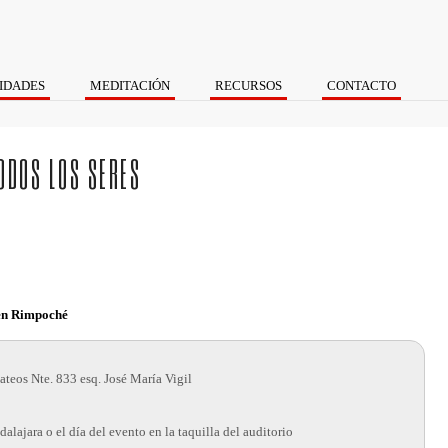
IDADES
MEDITACIÓN
RECURSOS
CONTACTO
TODOS LOS SERES
hen Rimpoché
teos Nte. 833 esq. José María Vigil
alajara o el día del evento en la taquilla del auditorio