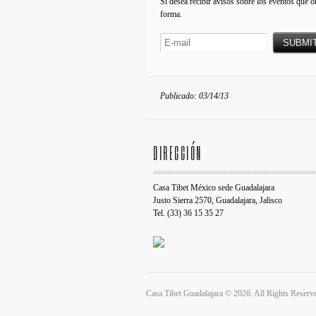
Si desea recibir avisos sobre los eventos que o
forma.
Publicado: 03/14/13
DIRECCIÓN
Casa Tibet México sede Guadalajara
Justo Sierra 2570, Guadalajara, Jalisco
Tel. (33) 36 15 35 27
Casa Tibet Guadalajara © 2026. All Rights Reserv