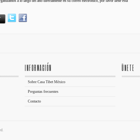
rganizamos a lo largo del año directamente en su correo electrónico, por favor llene esta
INFORMACIÓN
ÜNETE
Sobre Casa Tibet México
Preguntas frecuentes
Contacto
ed.