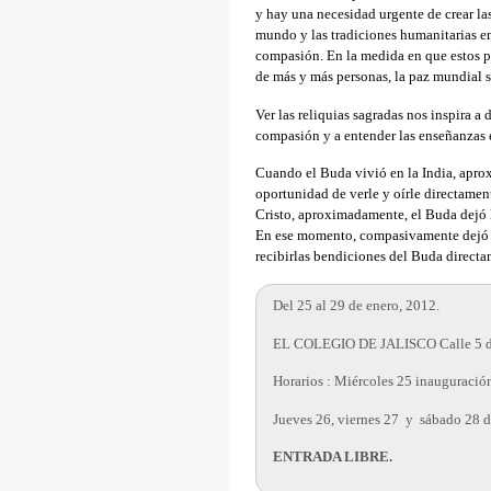
y hay una necesidad urgente de crear la
mundo y las tradiciones humanitarias ens
compasión. En la medida en que estos pr
de más y más personas, la paz mundial s
Ver las reliquias sagradas nos inspira a
compasión y a entender las enseñanzas e
Cuando el Buda vivió en la India, apro
oportunidad de verle y oírle directamen
Cristo, aproximadamente, el Buda dejó l
En ese momento, compasivamente dejó l
recibirlas bendiciones del Buda directa
Del 25 al 29 de enero, 2012.
EL COLEGIO DE JALISCO Calle 5 de
Horarios : Miércoles 25 inauguració
Jueves 26, viernes 27 y sábado 28 
ENTRADA LIBRE.