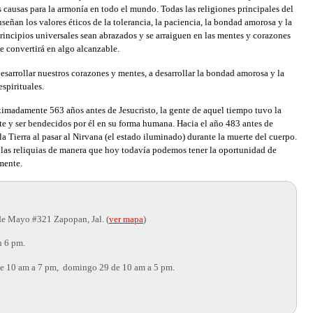
s causas para la armonía en todo el mundo. Todas las religiones principales del
eñan los valores éticos de la tolerancia, la paciencia, la bondad amorosa y la
incipios universales sean abrazados y se arraiguen en las mentes y corazones
e convertirá en algo alcanzable.
 desarrollar nuestros corazones y mentes, a desarrollar la bondad amorosa y la
spirituales.
ximadamente 563 años antes de Jesucristo, la gente de aquel tiempo tuvo la
te y ser bendecidos por él en su forma humana. Hacia el año 483 antes de
a Tierra al pasar al Nirvana (el estado iluminado) durante la muerte del cuerpo.
as reliquias de manera que hoy todavía podemos tener la oportunidad de
mente.
 Mayo #321 Zapopan, Jal. (
ver mapa
)
n 6 pm.
de 10 am a 7 pm, domingo 29 de 10 am a 5 pm.